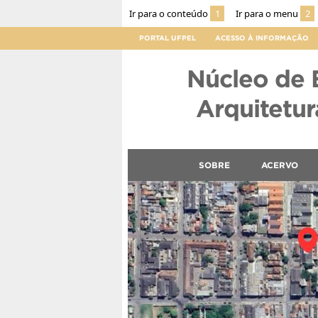
Ir para o conteúdo
1
Ir para o menu
2
PORTAL UFPEL
ACESSO À INFORMAÇÃO
Núcleo de 
Arquitetura
SOBRE
ACERVO