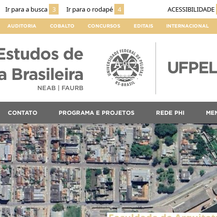
Ir para a busca
3
Ir para o rodapé
4
ACESSIBILIDADE
AUDITORIA
COBALTO
CONCURSOS
EDITAIS
INTERNACIONAL
Estudos de
 Brasileira
NEAB | FAURB
CONTATO
PROGRAMA E PROJETOS
REDE PHI
ME