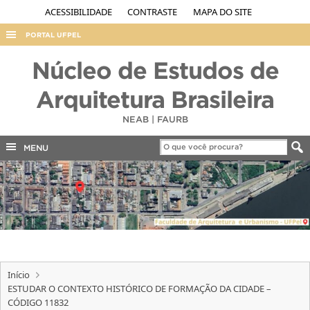
ACESSIBILIDADE
CONTRASTE
MAPA DO SITE
PORTAL UFPEL
ACESSO À INFORMAÇÃO
Núcleo de Estudos de
AUDITORIA
Arquitetura Brasileira
COBALTO
NEAB | FAURB
CONCURSOS
MENU
EDITAIS
INTERNACIONAL
OUVIDORIA
PORTARIAS
TELEFONES
Início
ESTUDAR O CONTEXTO HISTÓRICO DE FORMAÇÃO DA CIDADE –
CÓDIGO 11832