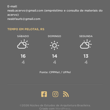
E-mail:
neab.acervo@gmail.com (empréstimo e consulta de materiais do
acervo)
neabfaurb@gmail.com
TEMPO EM PELOTAS, RS
SÁBADO
DOMINGO
SEGUNDA
16
14
13
4
4
4
Fonte: CPPMet / UFPel
©2026 Núcleo de Estudos de Arquitetura Brasileira.
Criado com
WordPress
.