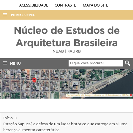
ACESSIBILIDADE
CONTRASTE
MAPA DO SITE
PORTAL UFPEL
ACESSO À INFORMAÇÃO
Núcleo de Estudos de
AUDITORIA
Arquitetura Brasileira
COBALTO
NEAB | FAURB
CONCURSOS
MENU
EDITAIS
INTERNACIONAL
OUVIDORIA
PORTARIAS
TELEFONES
Início
Estação Sapucaí, a defesa de um lugar histórico que carrega em si uma
herança alimentar característica