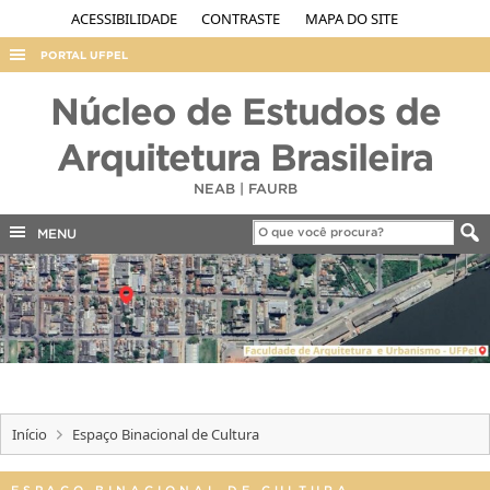
ACESSIBILIDADE
CONTRASTE
MAPA DO SITE
PORTAL UFPEL
ACESSO À INFORMAÇÃO
Núcleo de Estudos de
AUDITORIA
Arquitetura Brasileira
COBALTO
NEAB | FAURB
CONCURSOS
MENU
EDITAIS
INTERNACIONAL
OUVIDORIA
PORTARIAS
TELEFONES
Início
Espaço Binacional de Cultura
ESPAÇO BINACIONAL DE CULTURA