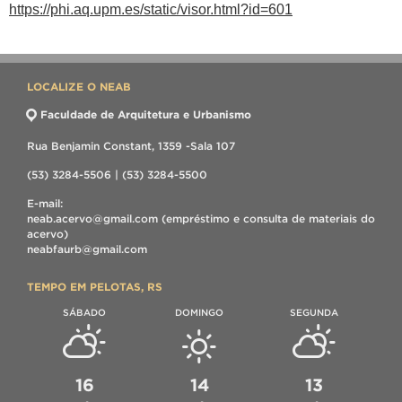
https://phi.aq.upm.es/static/visor.html?id=601
LOCALIZE O NEAB
Faculdade de Arquitetura e Urbanismo
Rua Benjamin Constant, 1359 -Sala 107
(53) 3284-5506 | (53) 3284-5500
E-mail:
neab.acervo@gmail.com (empréstimo e consulta de materiais do
acervo)
neabfaurb@gmail.com
TEMPO EM PELOTAS, RS
SÁBADO
DOMINGO
SEGUNDA
16
14
13