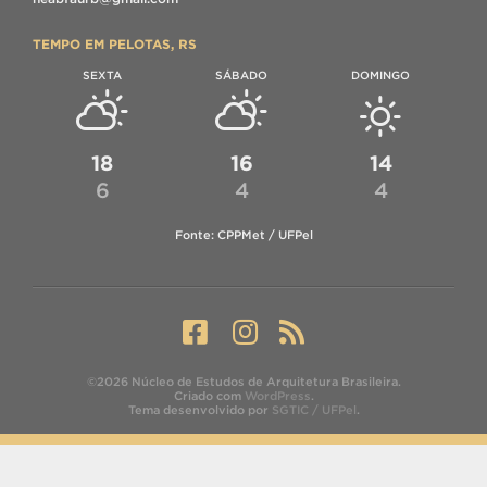
TEMPO EM PELOTAS, RS
SEXTA
SÁBADO
DOMINGO
18
16
14
6
4
4
Fonte: CPPMet / UFPel
©2026 Núcleo de Estudos de Arquitetura Brasileira.
Criado com
WordPress
.
Tema desenvolvido por
SGTIC / UFPel
.