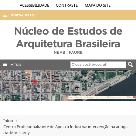
ACESSIBILIDADE
CONTRASTE
MAPA DO SITE
PORTAL UFPEL
ACESSO À INFORMAÇÃO
Núcleo de Estudos de
AUDITORIA
Arquitetura Brasileira
COBALTO
NEAB | FAURB
CONCURSOS
MENU
EDITAIS
INTERNACIONAL
OUVIDORIA
PORTARIAS
TELEFONES
Início
Centro Profissionalizante de Apoio à Industria: intervenção na antiga
cia. Mac Hardy