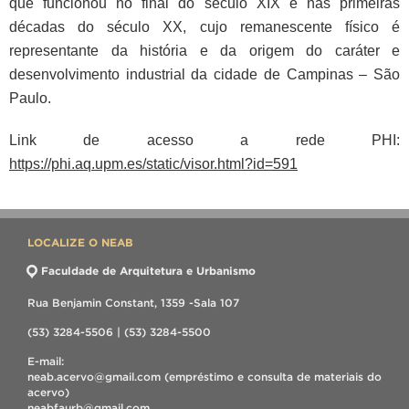
que funcionou no final do século XIX e nas primeiras
décadas do século XX, cujo remanescente físico é
representante da história e da origem do caráter e
desenvolvimento industrial da cidade de Campinas – São
Paulo.
Link de acesso a rede PHI:
https://phi.aq.upm.es/static/visor.html?id=591
LOCALIZE O NEAB
Faculdade de Arquitetura e Urbanismo
Rua Benjamin Constant, 1359 -Sala 107
(53) 3284-5506 | (53) 3284-5500
E-mail:
neab.acervo@gmail.com (empréstimo e consulta de materiais do
acervo)
neabfaurb@gmail.com