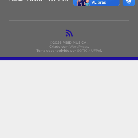
©2026 PIBID MÚSICA .
Criado com
WordPress
.
Tema desenvolvido por
SGTIC / UFPel
.