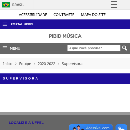
BRASIL
Simplifique!
ACESSIBILIDADE
CONTRASTE
MAPA DO SITE
Comunica BR
PORTAL UFPEL
Participe
ACESSO À INFORMAÇÃO
PIBID MÚSICA
Acesso à informação
AUDITORIA
MENU
Legislação
COBALTO
Canais
Início
Equipe
2020-2022
Supervisora
CONCURSOS
EDITAIS
SUPERVISORA
INTERNACIONAL
OUVIDORIA
PORTARIAS
TELEFONES
LOCALIZE A UFPEL