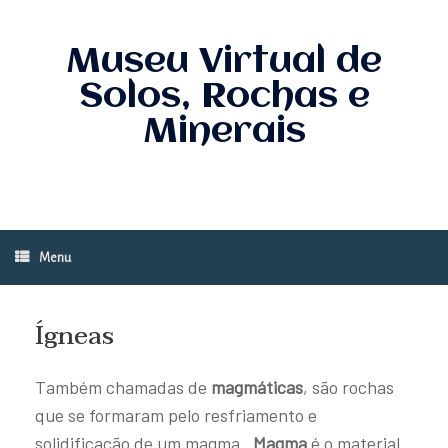
Skip
to
content
Museu Virtual de
Solos, Rochas e
Minerais
Menu
Ígneas
Também chamadas de
magmáticas
, são rochas
que se formaram pelo resfriamento e
solidificação de um magma.
Magma
é o material