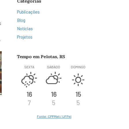
Categorias
Publicações
Blog
s
Notícias
Projetos
,
Tempo em Pelotas, RS
SEXTA
SÁBADO
DOMINGO
16
16
15
7
5
5
Fonte: CPPMet / UFPel