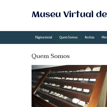
Skip
to
content
Museu Virtual de
Página inicial
Quem Somos
Rochas
Min
Quem Somos