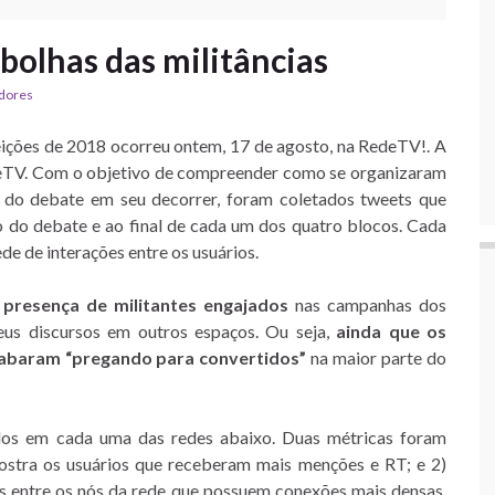
olhas das militâncias
adores
eições de 2018 ocorreu ontem, 17 de agosto, na RedeTV!. A
eTV. Com o objetivo de compreender como se organizaram
o do debate em seu decorrer, foram coletados tweets que
o do debate e ao final de cada um dos quatro blocos. Cada
de de interações entre os usuários.
a
presença de militantes engajados
nas campanhas dos
eus discursos em outros espaços. Ou seja,
ainda que os
cabaram “pregando para convertidos”
na maior parte do
dos em cada uma das redes abaixo. Duas métricas foram
mostra os usuários que receberam mais menções e RT; e 2)
os entre os nós da rede que possuem conexões mais densas.