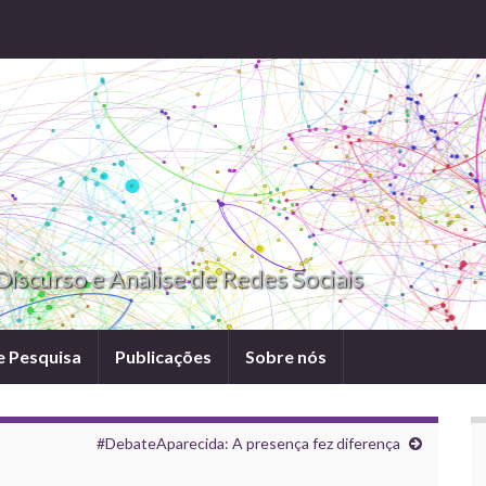
iscurso e Análise de Redes Sociais
e Pesquisa
Publicações
Sobre nós
#DebateAparecida: A presença fez diferença