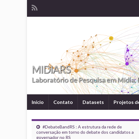
MIDIARS
Laboratório de Pesquisa em Mídia, D
Início
Contato
Datasets
Projetos d
#DebateBandRS : A estrutura da rede de
conversação em torno do debate dos candidatos a
governador no RS