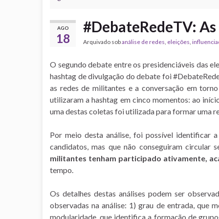
#DebateRedeTV: As b
AGO
18
Arquivado sob
análise de redes
,
eleições
,
influenci
O segundo debate entre os presidenciáveis das el
hashtag de divulgação do debate foi #DebateRed
as redes de militantes e a conversação em torn
utilizaram a hashtag em cinco momentos: ao iníci
uma destas coletas foi utilizada para formar uma re
Por meio desta análise, foi possível identificar 
candidatos, mas que não conseguiram circular s
militantes tenham participado ativamente, a
tempo.
Os detalhes destas análises podem ser observa
observadas na análise: 1) grau de entrada, que 
modularidade, que identifica a formação de grup