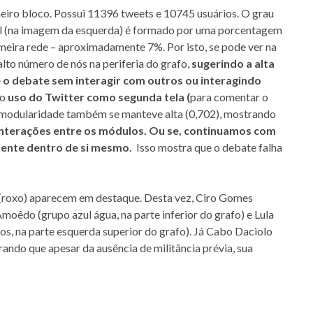
meiro bloco. Possui 11396 tweets e 10745 usuários. O grau
ral (na imagem da esquerda) é formado por uma porcentagem
eira rede – aproximadamente 7%. Por isto, se pode ver na
lto número de nós na periferia do grafo,
sugerindo a alta
o debate sem interagir com outros ou interagindo
lo
uso do Twitter como segunda tela (
para comentar o
. A modularidade também se manteve alta (0,702), mostrando
interações entre os módulos. Ou se, continuamos com
ente dentro de si mesmo.
Isso mostra que o debate falha
 (roxo) aparecem em destaque. Desta vez, Ciro Gomes
moêdo (grupo azul água, na parte inferior do grafo) e Lula
os, na parte esquerda superior do grafo). Já Cabo Daciolo
ndo que apesar da ausência de militância prévia, sua