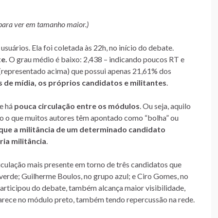
para ver em tamanho maior.)
uários. Ela foi coletada às 22h, no início do debate.
e.
O grau médio é baixo: 2,438 – indicando poucos RT e
e (representado acima) que possui apenas 21,61% dos
s de mídia, os próprios candidatos e militantes
.
ue há
pouca circulação entre os módulos
. Ou seja, aquilo
ndo o que muitos autores têm apontado como “bolha” ou
o que a militância de um determinado candidato
ia militância
.
iculação mais presente em torno de três candidatos que
 verde; Guilherme Boulos, no grupo azul; e Ciro Gomes, no
rticipou do debate, também alcança maior visibilidade,
parece no módulo preto, também tendo repercussão na rede.