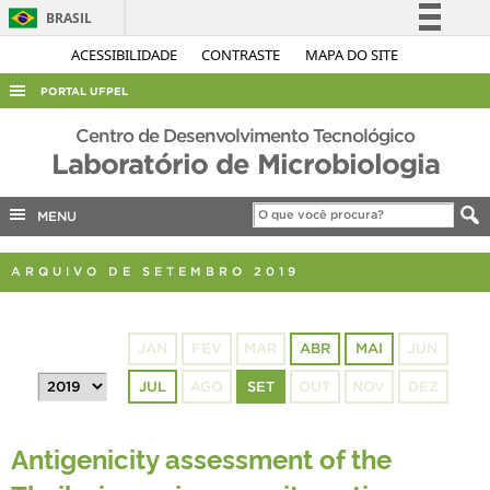
BRASIL
Simplifique!
ACESSIBILIDADE
CONTRASTE
MAPA DO SITE
Comunica BR
PORTAL UFPEL
Participe
ACESSO À INFORMAÇÃO
Centro de Desenvolvimento Tecnológico
Acesso à informação
Laboratório de Microbiologia
AUDITORIA
Legislação
COBALTO
Canais
MENU
CONCURSOS
ARQUIVO DE SETEMBRO 2019
EDITAIS
INTERNACIONAL
JAN
FEV
MAR
ABR
MAI
JUN
OUVIDORIA
JUL
AGO
SET
OUT
NOV
DEZ
PORTARIAS
TELEFONES
Antigenicity assessment of the