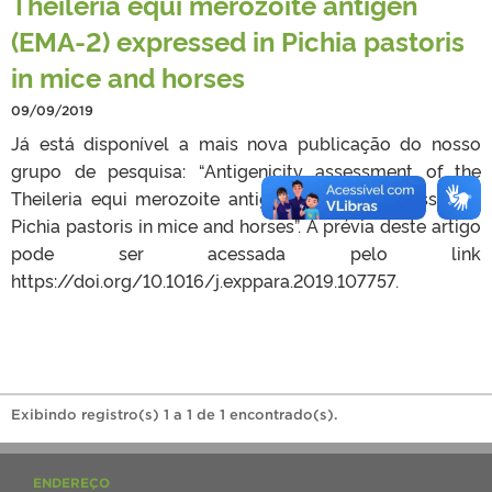
Theileria equi merozoite antigen
(EMA-2) expressed in Pichia pastoris
in mice and horses
09/09/2019
Já está disponível a mais nova publicação do nosso
grupo de pesquisa: “Antigenicity assessment of the
Theileria equi merozoite antigen (EMA-2) expressed in
Pichia pastoris in mice and horses”. A prévia deste artigo
pode ser acessada pelo link
https://doi.org/10.1016/j.exppara.2019.107757.
Exibindo registro(s) 1 a 1 de 1 encontrado(s).
ENDEREÇO