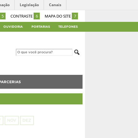
mação
Legislação
Canais
5
CONTRASTE
6
MAPA DO SITE
7
OUVIDORIA
PORTARIAS
TELEFONES
PARCERIAS
T
NOV
DEZ