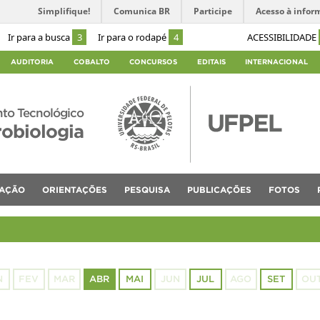
Simplifique!
Comunica BR
Participe
Acesso à infor
Ir para a busca
3
Ir para o rodapé
4
ACESSIBILIDADE
AUDITORIA
COBALTO
CONCURSOS
EDITAIS
INTERNACIONAL
to Tecnológico
robiologia
TAÇÃO
ORIENTAÇÕES
PESQUISA
PUBLICAÇÕES
FOTOS
N
FEV
MAR
ABR
MAI
JUN
JUL
AGO
SET
OU