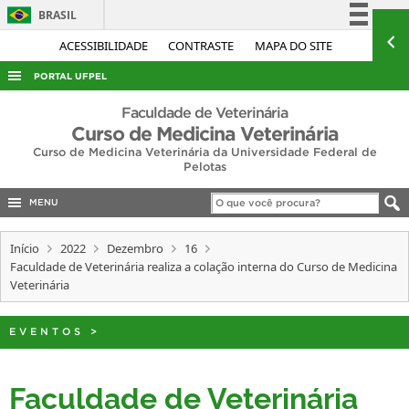
BRASIL
Simplifique!
ACESSIBILIDADE
CONTRASTE
MAPA DO SITE
Comunica BR
PORTAL UFPEL
Participe
ACESSO À INFORMAÇÃO
Faculdade de Veterinária
Acesso à informação
Curso de Medicina Veterinária
AUDITORIA
Curso de Medicina Veterinária da Universidade Federal de
Legislação
Pelotas
COBALTO
Canais
CONCURSOS
MENU
EDITAIS
Início
2022
Dezembro
16
INTERNACIONAL
Faculdade de Veterinária realiza a colação interna do Curso de Medicina
Veterinária
OUVIDORIA
PORTARIAS
EVENTOS
>
TELEFONES
Faculdade de Veterinária