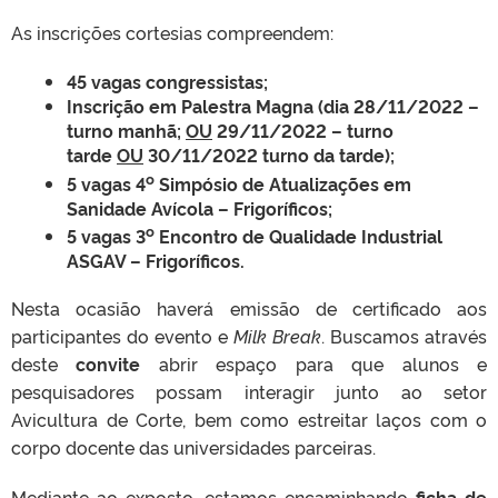
As inscrições cortesias compreendem:
45 vagas congressistas;
Inscrição em Palestra Magna (dia 28/11/2022 –
turno manhã;
OU
29/11/2022 – turno
tarde
OU
30/11/2022 turno da tarde);
o
5 vagas 4
Simpósio de Atualizações em
Sanidade Avícola – Frigoríficos;
o
5 vagas 3
Encontro de Qualidade Industrial
ASGAV – Frigoríficos.
Nesta ocasião haverá emissão de certificado aos
participantes do evento e
Milk Break
. Buscamos através
deste
convite
abrir espaço para que alunos e
pesquisadores possam interagir junto ao setor
Avicultura de Corte, bem como estreitar laços com o
corpo docente das universidades parceiras.
Mediante ao exposto, estamos encaminhando
ficha de