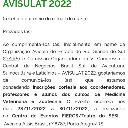
AVISULAT 2022
(recebido por meio do e-mail do curso)
Prezados (as),
Ao cumprimentá-los (as) inicialmente, em nome da
Organização Avícola do Estado do Rio Grande do Sul
(
O.A.RS
) e Comissão Organizadora do VI Congresso e
Central de Negócios Brasil Sul de Avicultura,
Suinocultura e Laticínios – AVISULAT 2022, gostaríamos
de comunicá-los (as) que estamos
concedendo
inscrições cortesia aos coordenadores,
professores e alunos dos cursos de Medicina
Veterinária e Zootecnia.
O Evento ocorrerá nos
dias
28/11/2022 a 30/11/2022,
a realizar-se
no
Centro de Eventos
FIERGS/Teatro do SESI –
o
Avenida Assis Brasil, n
8787, Porto Alegre/RS.