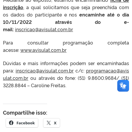
inscrição
,
a qual solicitamos que seja preenchida com
os dados do participante e nos
encaminhe até o dia
10/11/2022 através do e-
mail:
inscricao@avisulat.com.br
Para consultar programação completa
acesse:
www.avisulat.com.br
Dúvidas e mais informações podem ser encaminhadas
para:
inscricao@avisulat.com.br
c/c:
programacao@avis
ulat.com.br
ou através do fone: (51) 9.8600.9684/ (51)
3228.8844 – Caroline Freitas.
Compartilhe isso:
Facebook
X