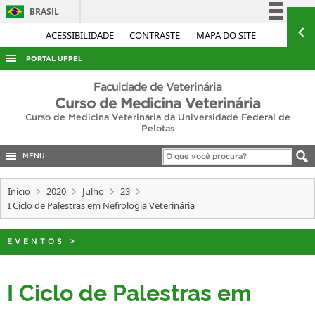
BRASIL
Simplifique!
ACESSIBILIDADE
CONTRASTE
MAPA DO SITE
Comunica BR
PORTAL UFPEL
Participe
ACESSO À INFORMAÇÃO
Faculdade de Veterinária
Acesso à informação
Curso de Medicina Veterinária
AUDITORIA
Curso de Medicina Veterinária da Universidade Federal de
Legislação
Pelotas
COBALTO
Canais
CONCURSOS
MENU
EDITAIS
Início
2020
Julho
23
INTERNACIONAL
I Ciclo de Palestras em Nefrologia Veterinária
OUVIDORIA
EVENTOS
>
PORTARIAS
TELEFONES
I Ciclo de Palestras em