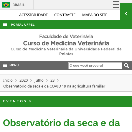
BRASIL
Simplifique!
ACESSIBILIDADE
CONTRASTE
MAPA DO SITE
Comunica BR
PORTAL UFPEL
Participe
ACESSO À INFORMAÇÃO
Faculdade de Veterinária
Acesso à informação
Curso de Medicina Veterinária
AUDITORIA
Curso de Medicina Veterinária da Universidade Federal de
Legislação
Pelotas
COBALTO
Canais
CONCURSOS
MENU
EDITAIS
Início
2020
Julho
23
INTERNACIONAL
Observatório da seca e da COVID 19 na agricultura familiar
OUVIDORIA
EVENTOS
>
PORTARIAS
TELEFONES
Observatório da seca e da