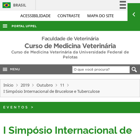
BRASIL
Simplifique!
ACESSIBILIDADE
CONTRASTE
MAPA DO SITE
Comunica BR
PORTAL UFPEL
Participe
ACESSO À INFORMAÇÃO
Faculdade de Veterinária
Acesso à informação
Curso de Medicina Veterinária
AUDITORIA
Curso de Medicina Veterinária da Universidade Federal de
Legislação
Pelotas
COBALTO
Canais
CONCURSOS
MENU
EDITAIS
Início
2019
Outubro
11
INTERNACIONAL
I Simpósio Internacional de Brucelose e Tuberculose
OUVIDORIA
EVENTOS
>
PORTARIAS
TELEFONES
I Simpósio Internacional de