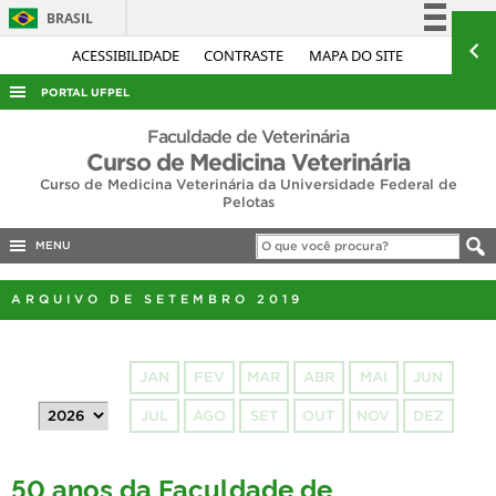
BRASIL
Simplifique!
ACESSIBILIDADE
CONTRASTE
MAPA DO SITE
Comunica BR
PORTAL UFPEL
Participe
ACESSO À INFORMAÇÃO
Faculdade de Veterinária
Acesso à informação
Curso de Medicina Veterinária
AUDITORIA
Curso de Medicina Veterinária da Universidade Federal de
Legislação
Pelotas
COBALTO
Canais
CONCURSOS
MENU
EDITAIS
ARQUIVO DE SETEMBRO 2019
INTERNACIONAL
OUVIDORIA
JAN
FEV
MAR
ABR
MAI
JUN
PORTARIAS
JUL
AGO
SET
OUT
NOV
DEZ
TELEFONES
50 anos da Faculdade de