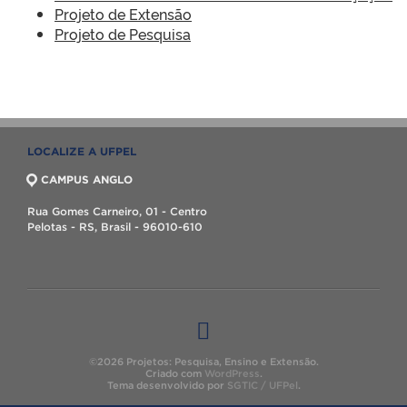
Projeto de Extensão
Projeto de Pesquisa
LOCALIZE A UFPEL
CAMPUS ANGLO
Rua Gomes Carneiro, 01 - Centro
Pelotas - RS, Brasil - 96010-610
©2026 Projetos: Pesquisa, Ensino e Extensão.
Criado com
WordPress
.
Tema desenvolvido por
SGTIC / UFPel
.