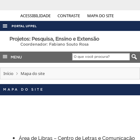
ACESSIBILIDADE
CONTRASTE
MAPA DO SITE
PORTAL UFPEL
ACESSO À INFORMAÇÃO
Projetos: Pesquisa, Ensino e Extensão
Coordenador: Fabiano Souto Rosa
AUDITORIA
MENU
COBALTO
CONCURSOS
Início
Mapa do site
EDITAIS
MAPA DO SITE
INTERNACIONAL
OUVIDORIA
PORTARIAS
TELEFONES
Área de Libras – Centro de Letras e Comuniçação