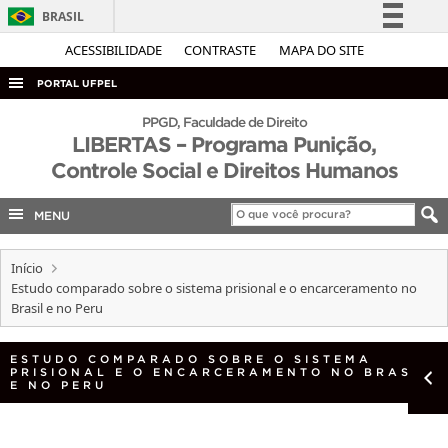
BRASIL
Simplifique!
ACESSIBILIDADE
CONTRASTE
MAPA DO SITE
Comunica BR
PORTAL UFPEL
Participe
ACESSO À INFORMAÇÃO
PPGD, Faculdade de Direito
Acesso à informação
LIBERTAS – Programa Punição,
AUDITORIA
Controle Social e Direitos Humanos
Legislação
COBALTO
Canais
MENU
CONCURSOS
EDITAIS
Início
Estudo comparado sobre o sistema prisional e o encarceramento no
INTERNACIONAL
Brasil e no Peru
OUVIDORIA
PORTARIAS
ESTUDO COMPARADO SOBRE O SISTEMA
PRISIONAL E O ENCARCERAMENTO NO BRASIL
E NO PERU
TELEFONES