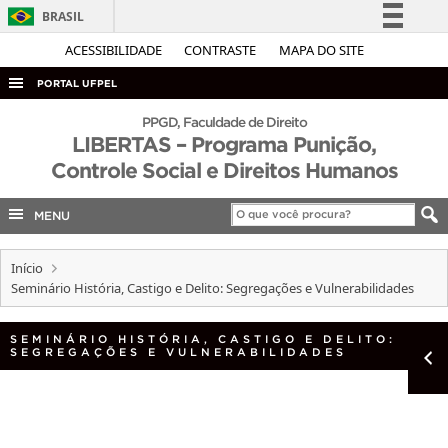
BRASIL
Simplifique!
ACESSIBILIDADE
CONTRASTE
MAPA DO SITE
Comunica BR
PORTAL UFPEL
Participe
ACESSO À INFORMAÇÃO
PPGD, Faculdade de Direito
Acesso à informação
LIBERTAS – Programa Punição,
AUDITORIA
Controle Social e Direitos Humanos
Legislação
COBALTO
Canais
MENU
CONCURSOS
EDITAIS
Início
Seminário História, Castigo e Delito: Segregações e Vulnerabilidades
INTERNACIONAL
OUVIDORIA
SEMINÁRIO HISTÓRIA, CASTIGO E DELITO:
SEGREGAÇÕES E VULNERABILIDADES
PORTARIAS
TELEFONES