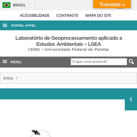
Translate »
BRASIL
Simplifique!
ACESSIBILIDADE
CONTRASTE
MAPA DO SITE
Comunica BR
PORTAL UFPEL
Participe
ACESSO À INFORMAÇÃO
Laboratório de Geoprocessamento aplicado a
Acesso à informação
Estudos Ambientais – LGEA
AUDITORIA
CENG – Universidade Federal de Pelotas
Legislação
COBALTO
Canais
MENU
CONCURSOS
Início
EDITAIS
INTERNACIONAL
OUVIDORIA
PORTARIAS
TELEFONES