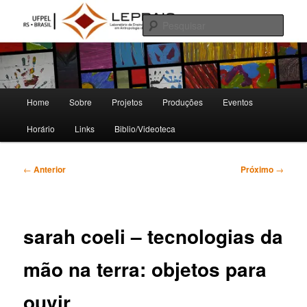
Pular
Laboratório de Ensino, Pesquisa e Produção em Antropologia da Imagem e
do Som
para
Pesqu
o
conteúdo
LEPPAIS
principal
Menu
Home
Sobre
Projetos
Produções
Eventos
principal
Horário
Links
Biblio/Videoteca
Navegação
←
Anterior
Próximo
→
de
posts
sarah coeli – tecnologias da
mão na terra: objetos para
ouvir