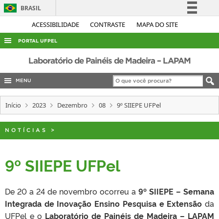
BRASIL
Simplifique!
ACESSIBILIDADE
CONTRASTE
MAPA DO SITE
Comunica BR
PORTAL UFPEL
Participe
ACESSO À INFORMAÇÃO
Laboratório de Painéis de Madeira – LAPAM
Acesso à informação
AUDITORIA
MENU
Legislação
COBALTO
Canais
Início
2023
Dezembro
08
9º SIIEPE UFPel
CONCURSOS
EDITAIS
NOTÍCIAS
>
INTERNACIONAL
9º SIIEPE UFPel
OUVIDORIA
PORTARIAS
De 20 a 24 de novembro ocorreu a
9º SIIEPE – Semana
TELEFONES
Integrada de Inovação Ensino Pesquisa e Extensão
da
UFPel e o
Laboratório de Painéis de Madeira – LAPAM