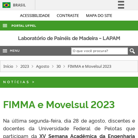
BRASIL
Simplifique!
ACESSIBILIDADE
CONTRASTE
MAPA DO SITE
Comunica BR
PORTAL UFPEL
Participe
ACESSO À INFORMAÇÃO
Laboratório de Painéis de Madeira – LAPAM
Acesso à informação
AUDITORIA
MENU
Legislação
COBALTO
Canais
Início
2023
Agosto
30
FIMMA e Movelsul 2023
CONCURSOS
EDITAIS
NOTÍCIAS
>
INTERNACIONAL
FIMMA e Movelsul 2023
OUVIDORIA
PORTARIAS
Na última segunda-feira, dia 28 de agosto, discentes e
TELEFONES
docentes da Universidade Federal de Pelotas que
participam da
XV Semana Acadêmica da Engenharia