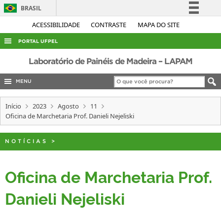
BRASIL
Simplifique!
ACESSIBILIDADE
CONTRASTE
MAPA DO SITE
Comunica BR
PORTAL UFPEL
Participe
ACESSO À INFORMAÇÃO
Laboratório de Painéis de Madeira – LAPAM
Acesso à informação
AUDITORIA
MENU
Legislação
COBALTO
Canais
Início
2023
Agosto
11
CONCURSOS
Oficina de Marchetaria Prof. Danieli Nejeliski
EDITAIS
NOTÍCIAS
>
INTERNACIONAL
OUVIDORIA
Oficina de Marchetaria Prof.
PORTARIAS
Danieli Nejeliski
TELEFONES