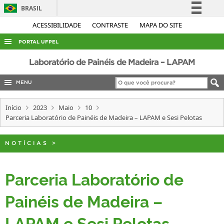
BRASIL
Simplifique!
ACESSIBILIDADE
CONTRASTE
MAPA DO SITE
Comunica BR
PORTAL UFPEL
Participe
ACESSO À INFORMAÇÃO
Laboratório de Painéis de Madeira – LAPAM
Acesso à informação
AUDITORIA
MENU
Legislação
COBALTO
Canais
Início
2023
Maio
10
CONCURSOS
Parceria Laboratório de Painéis de Madeira – LAPAM e Sesi Pelotas
EDITAIS
NOTÍCIAS
>
INTERNACIONAL
OUVIDORIA
Parceria Laboratório de
PORTARIAS
Painéis de Madeira –
TELEFONES
LAPAM e Sesi Pelotas