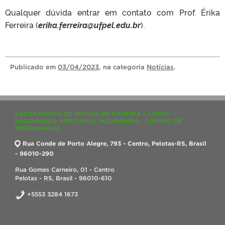
Qualquer dúvida entrar em contato com Prof. Érika
Ferreira (
erika.ferreira@ufpel.edu.br
).
Publicado
em
03/04/2023
, na categoria
Notícias
.
LABORATÓRIO DE PAINÉIS DE MADEIRA / LAPAM -
ENGENHARIA INDUSTRIAL MADEIREIRA - CENTRO DE
ENGENHARIAS
Rua Conde de Porto Alegre, 793 - Centro, Pelotas-RS, Brasil
- 96010-290
Rua Gomes Carneiro, 01 - Centro
Pelotas - RS, Brasil - 96010-610
+5553 3284 1673