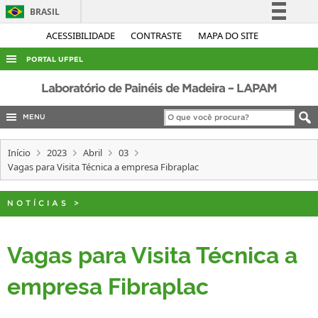
BRASIL
Simplifique!
ACESSIBILIDADE
CONTRASTE
MAPA DO SITE
Comunica BR
PORTAL UFPEL
Participe
ACESSO À INFORMAÇÃO
Laboratório de Painéis de Madeira – LAPAM
Acesso à informação
AUDITORIA
MENU
Legislação
COBALTO
Canais
Início
2023
Abril
03
CONCURSOS
Vagas para Visita Técnica a empresa Fibraplac
EDITAIS
NOTÍCIAS
>
INTERNACIONAL
OUVIDORIA
Vagas para Visita Técnica a
PORTARIAS
empresa Fibraplac
TELEFONES