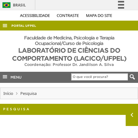
BRASIL
Simplifique!
ACESSIBILIDADE
CONTRASTE
MAPA DO SITE
Comunica BR
PORTAL UFPEL
Participe
ACESSO À INFORMAÇÃO
Faculdade de Medicina, Psicologia e Terapia
Acesso à informação
Ocupacional/Curso de Psicologia
AUDITORIA
LABORATÓRIO DE CIÊNCIAS DO
Legislação
COMPORTAMENTO (LACICO/UFPEL)
COBALTO
Canais
Coordenação: Professor Dr. Jandilson A. Silva
CONCURSOS
MENU
EDITAIS
INTERNACIONAL
Início
Pesquisa
OUVIDORIA
PESQUISA
PORTARIAS
TELEFONES