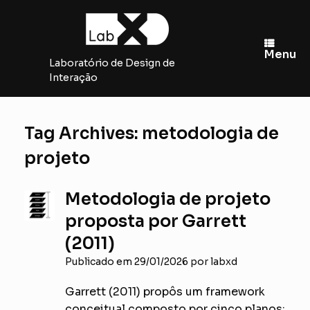
Skip
to
content
Menu
Laboratório de Design de
Interação
Tag Archives:
metodologia de
projeto
Metodologia de projeto
proposta por Garrett
(2011)
Publicado em
29/01/2026
por
labxd
Garrett (2011) propôs um framework
conceitual composto por cinco planos: