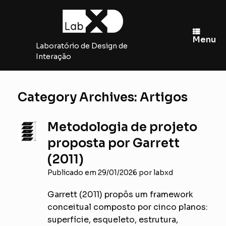
Skip
to
content
Menu
Laboratório de Design de
Interação
Category Archives:
Artigos
Metodologia de projeto
proposta por Garrett
(2011)
Publicado em
29/01/2026
por
labxd
Garrett (2011) propôs um framework
conceitual composto por cinco planos:
superfície, esqueleto, estrutura,