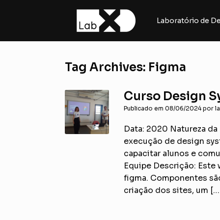
Skip
to
Laboratório de De
content
Tag Archives:
Figma
Curso Design S
Publicado em
08/06/2024
por
l
Data: 2020 Natureza da 
execução de design sys
capacitar alunos e com
Equipe Descrição: Este 
figma. Componentes são 
criação dos sites, um […