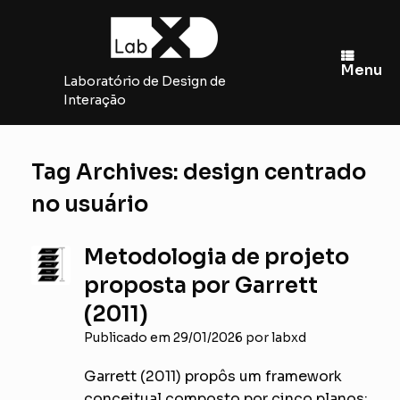
Skip
to
content
Menu
Laboratório de Design de
Interação
Tag Archives:
design centrado
no usuário
Metodologia de projeto
proposta por Garrett
(2011)
Publicado em
29/01/2026
por
labxd
Garrett (2011) propôs um framework
conceitual composto por cinco planos: