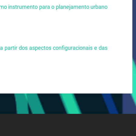
mo instrumento para o planejamento urbano
a partir dos aspectos configuracionais e das