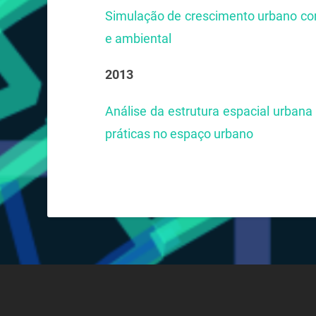
Simulação de crescimento urbano co
e ambiental
2013
Análise da estrutura espacial urbana 
práticas no espaço urbano