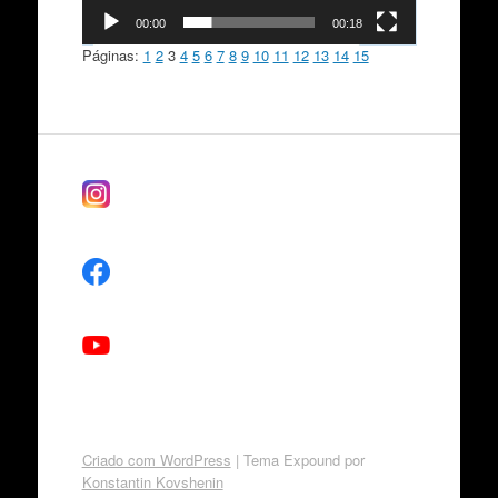
00:00
00:18
Páginas:
1
2
3
4
5
6
7
8
9
10
11
12
13
14
15
Criado com WordPress
|
Tema Expound por
Konstantin Kovshenin