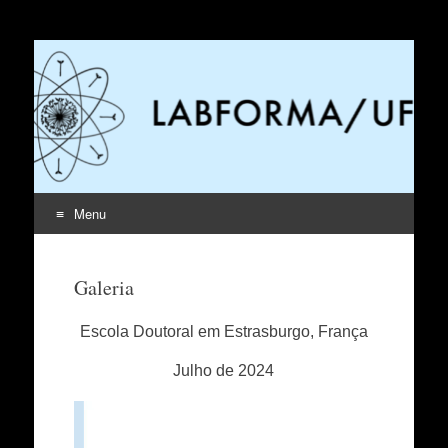
LabForma
Laboratório de formação docente e reconhecimento das
infâncias
Menu
Pular
para
Galeria
o
conteúdo
Escola Doutoral em Estrasburgo, França
Julho de 2024
Tocador
de