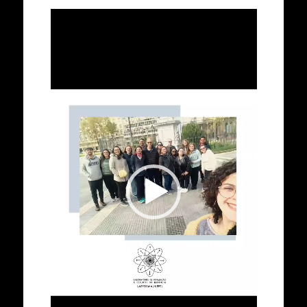
Tocador
de
vídeo