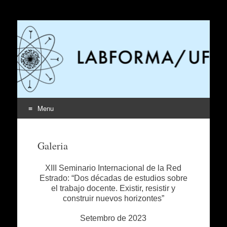
LabForma
Laboratório de formação docente e reconhecimento das
infâncias
Menu
Pular
para
Galeria
o
conteúdo
XIII Seminario Internacional de la Red
Estrado: “Dos décadas de estudios sobre
el trabajo docente. Existir, resistir y
construir nuevos horizontes”
Setembro de 2023