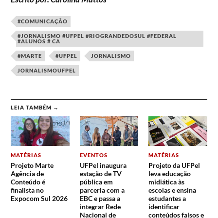
#COMUNICAÇÃO
#JORNALISMO #UFPEL #RIOGRANDEDOSUL #FEDERAL
#ALUNOS # CA
#MARTE
#UFPEL
JORNALISMO
JORNALISMOUFPEL
LEIA TAMBÉM →
MATÉRIAS
EVENTOS
MATÉRIAS
Projeto Marte
UFPel inaugura
Projeto da UFPel
Agência de
estação de TV
leva educação
Conteúdo é
pública em
midiática às
finalista no
parceria com a
escolas e ensina
Expocom Sul 2026
EBC e passa a
estudantes a
integrar Rede
identificar
Nacional de
conteúdos falsos e