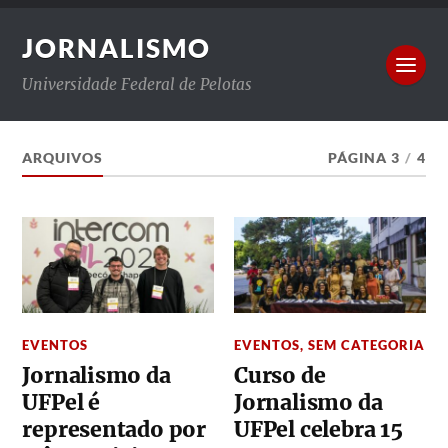
JORNALISMO
Universidade Federal de Pelotas
ARQUIVOS
PÁGINA 3
/
4
EVENTOS
EVENTOS
,
SEM CATEGORIA
Jornalismo da
Curso de
UFPel é
Jornalismo da
representado por
UFPel celebra 15