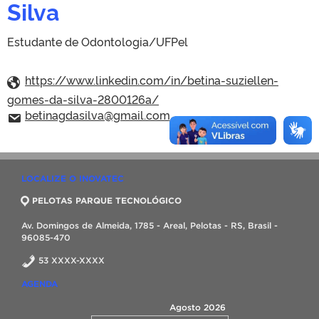
Silva
Estudante de Odontologia/UFPel
https://www.linkedin.com/in/betina-suziellen-
gomes-da-silva-2800126a/
betinagdasilva@gmail.com
LOCALIZE O INOVATEC
PELOTAS PARQUE TECNOLÓGICO
Av. Domingos de Almeida, 1785 - Areal, Pelotas - RS, Brasil -
96085-470
53 XXXX-XXXX
AGENDA
Agosto 2026