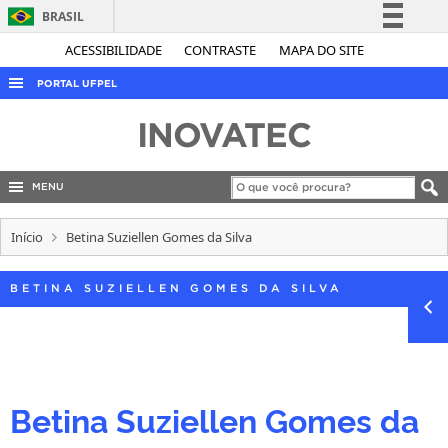
BRASIL
Simplifique!
ACESSIBILIDADE
CONTRASTE
MAPA DO SITE
Comunica BR
PORTAL UFPEL
Participe
ACESSO À INFORMAÇÃO
INOVATEC
Acesso à informação
AUDITORIA
Legislação
COBALTO
MENU
Canais
CONCURSOS
Início
Betina Suziellen Gomes da Silva
EDITAIS
BETINA SUZIELLEN GOMES DA SILVA
INTERNACIONAL
OUVIDORIA
PORTARIAS
TELEFONES
Betina Suziellen Gomes da