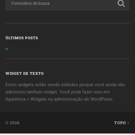
ÚLTIMOS POSTS
WIDGET DE TEXTO
Estes widgets estão sendo exibidos porque você ainda não
adicionou nenhum widget. Você pode fazer isso em
Aparência > Widgets na administração do WordPress.
© 2026
TOPO ↑