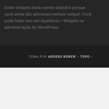
Estes widgets estão sendo exibidos porque
você ainda não adicionou nenhum widget. Você
pode fazer isso em Aparência > Widgets na
administração do WordPress.
TEMA POR
ANDERS NOREN
—
TOPO ↑