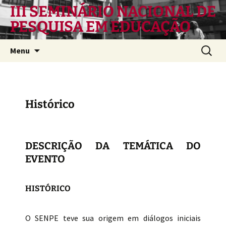
Pular
III SEMINÁRIO NACIONAL DE
para
PESQUISA EM EDUCAÇÃO
o
conteúdo
Pesquis
Menu
por:
Histórico
DESCRIÇÃO DA TEMÁTICA DO
EVENTO
HISTÓRICO
O SENPE teve sua origem em diálogos iniciais