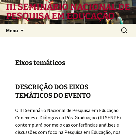
Pular
III SEMINÁRIO NACIONAL DE
para
PESQUISA EM EDUCAÇÃO
o
conteúdo
Pesquis
Menu
por:
Eixos temáticos
DESCRIÇÃO DOS EIXOS
TEMÁTICOS DO EVENTO
O III Seminário Nacional de Pesquisa em Educação:
Conexões e Diálogos na Pós-Graduação (III SENPE)
contemplará por meio das conferências análises e
discussões com foco na Pesquisa em Educação, nos