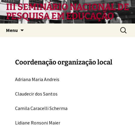
Pular
III SEMINÁRIO NACIONAL DE
para
PESQUISA EM EDUCAÇÃO
o
conteúdo
Pesquis
Menu
por:
Coordenação organização local
Adriana Maria Andreis
Claudecir dos Santos
Camila Caracelli Scherma
Lidiane Ronsoni Maier