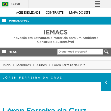
BRASIL
Simplifique!
ACESSIBILIDADE
CONTRASTE
MAPA DO SITE
Comunica BR
PORTAL UFPEL
Participe
ACESSO À INFORMAÇÃO
IEMACS
Acesso à informação
Inovação em Estruturas e Materiais para um Ambiente
AUDITORIA
Legislação
Construído Sustentável
COBALTO
Canais
MENU
CONCURSOS
EDITAIS
Início
Membros
Alunos
Lóren Ferreira da Cruz
INTERNACIONAL
LÓREN FERREIRA DA CRUZ
OUVIDORIA
PORTARIAS
TELEFONES
Lóren Ferreira da Cruz