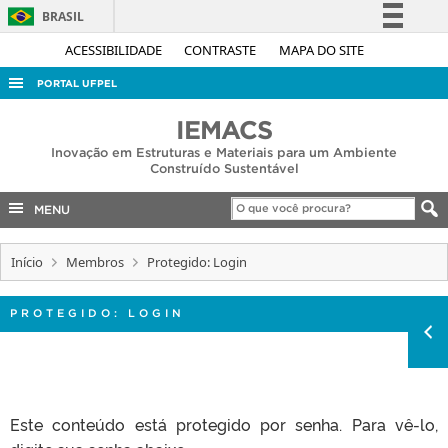
BRASIL
Simplifique!
ACESSIBILIDADE
CONTRASTE
MAPA DO SITE
Comunica BR
PORTAL UFPEL
Participe
ACESSO À INFORMAÇÃO
IEMACS
Acesso à informação
Inovação em Estruturas e Materiais para um Ambiente
AUDITORIA
Legislação
Construído Sustentável
COBALTO
Canais
MENU
CONCURSOS
EDITAIS
Início
Membros
Protegido: Login
INTERNACIONAL
PROTEGIDO: LOGIN
OUVIDORIA
PORTARIAS
TELEFONES
Este conteúdo está protegido por senha. Para vê-lo,