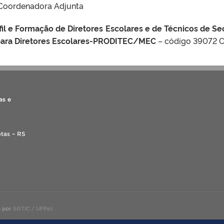
Coordenadora Adjunta
il e Formação de Diretores Escolares e de Técnicos de Sec
 para Diretores Escolares-PRODITEC/MEC
– código 39072 
as e
tas – RS
o por
SGTIC / UFPel
.