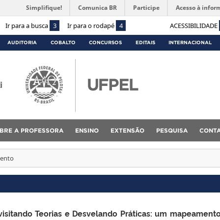
Simplifique!
Comunica BR
Participe
Acesso à infor
Ir para a busca
3
Ir para o rodapé
4
ACESSIBILIDADE
AUDITORIA
COBALTO
CONCURSOS
EDITAIS
INTERNACIONAL
i
BRE A PROFESSORA
ENSINO
EXTENSÃO
PESQUISA
CONT
ento
visitando Teorias e Desvelando Práticas: um mapeament