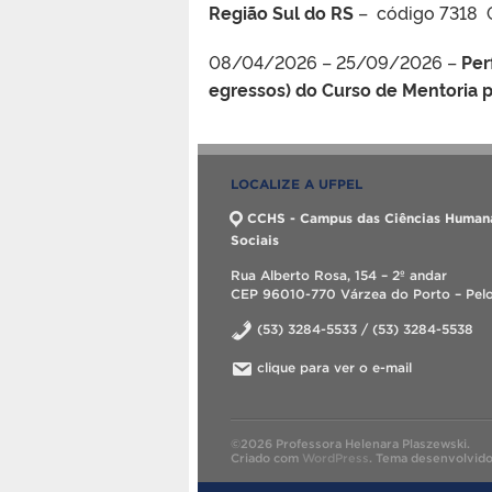
Região Sul do RS
– código 7318 
08/04/2026 – 25/09/2026 –
Perf
egressos) do Curso de Mentoria
LOCALIZE A UFPEL
CCHS - Campus das Ciências Human
Sociais
Rua Alberto Rosa, 154 – 2º andar
CEP 96010-770 Várzea do Porto – Pelo
(53) 3284-5533 / (53) 3284-5538
clique para ver o e-mail
©2026 Professora Helenara Plaszewski.
Criado com
WordPress
.
Tema desenvolvid