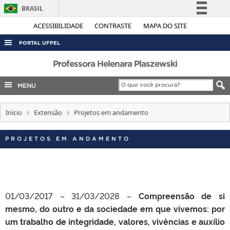
BRASIL
Simplifique!
ACESSIBILIDADE
CONTRASTE
MAPA DO SITE
Comunica BR
PORTAL UFPEL
Participe
ACESSO À INFORMAÇÃO
Professora Helenara Plaszewski
Acesso à informação
AUDITORIA
MENU
Legislação
COBALTO
Canais
Início
Extensão
Projetos em andamento
CONCURSOS
EDITAIS
PROJETOS EM ANDAMENTO
INTERNACIONAL
OUVIDORIA
PORTARIAS
01/03/2017 – 31/03/2028 –
Compreensão de si
TELEFONES
mesmo, do outro e da sociedade em que vivemos: por
um trabalho de integridade, valores, vivências e auxílio