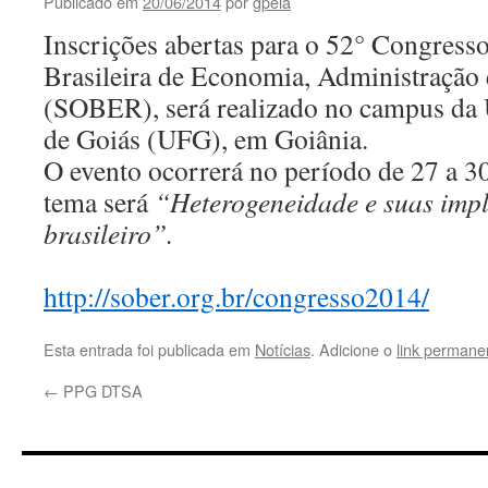
Publicado em
20/06/2014
por
gpeia
Inscrições abertas para o 52° Congress
Brasileira de Economia, Administração 
(SOBER), será realizado no campus da 
de Goiás (UFG), em Goiânia.
O evento ocorrerá no período de 27 a 30
tema será
“Heterogeneidade e suas impl
brasileiro”.
http://sober.org.br/congresso2014/
Esta entrada foi publicada em
Notícias
. Adicione o
link permane
←
PPG DTSA