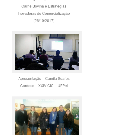
Carne Bovina e Estratégias
Inovadoras de Comercialização
(26/10/2017)
Apresentação – Camila Soares
Cardoso – XXIV CIC – UFPel