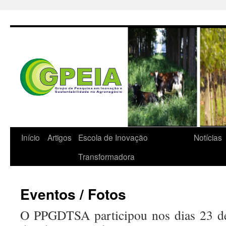
Pular
para
o
conteúdo
Início
Artigos
Escola de Inovação
Notícias
Transformadora
Eventos / Fotos
O PPGDTSA participou nos dias 23 de